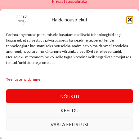
Privaatsuspoliitika
Halda nõusolekut
Parima kogemuse pakkumiseks kasutame selliseid tehnoloogiaid nagu
küpsised, et salvestada ja/või pääseda ligi seadme teabele. Nende
tehnoloogiate kasutamiseks nõusoleku andmine võimaldab meil töödelda
andmeid, nagu sirvimiskäitumine või unikaalsed ID-d sellel veebisaidil.
Nõusoleku mitteandmine või selle tagasivõtmine võib negatiivselt mõjutada
teatud funktsioone ja omadusi.
Teenuste haldamine
NÕUSTU
KEELDU
VAATA EELISTUSI